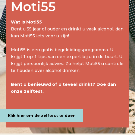
Moti55
Moti55 platform
Wat is Moti55
Sign up
Bent u 55 jaar of ouder en drinkt u vaak alcohol, dan
kan Moti55 iets voor u zijn!
Moti55 is een gratis begeleidingsprogramma. U
krijgt 1-op-1-tips van een expert bij u in de buurt. U
krijgt persoonlijk advies. Zo helpt Moti55 u controle
te houden over alcohol drinken.
Bent u benieuwd of u teveel drinkt? Doe dan
onze zelftest.
Klik hier om de zelftest te doen